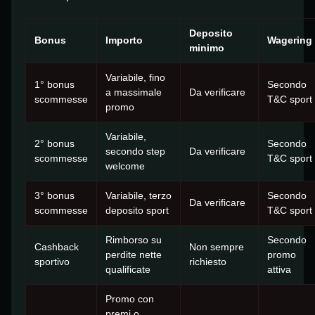
Deposito
Bonus
Importo
Wagering
minimo
Variabile, fino
1° bonus
Secondo
a massimale
Da verificare
scommesse
T&C sport
promo
Variabile,
2° bonus
Secondo
secondo step
Da verificare
scommesse
T&C sport
welcome
3° bonus
Variabile, terzo
Secondo
Da verificare
scommesse
deposito sport
T&C sport
Rimborso su
Secondo
Cashback
Non sempre
perdite nette
promo
sportivo
richiesto
qualificate
attiva
Promo con
premi o