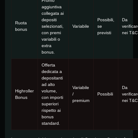
Promo
aggiuntiva
collegata ai
depositi
Possibili,
Da
Ruota
selezionati,
Variabile
se
verifica
bonus
con premi
previsti
nei T&C
variabili o
extra
bonus.
Offerta
dedicata a
depositanti
ad alto
Variabile
Da
Highroller
volume,
/
Possibili
verifica
Bonus
con importi
premium
nei T&C
superiori
rispetto ai
bonus
standard.