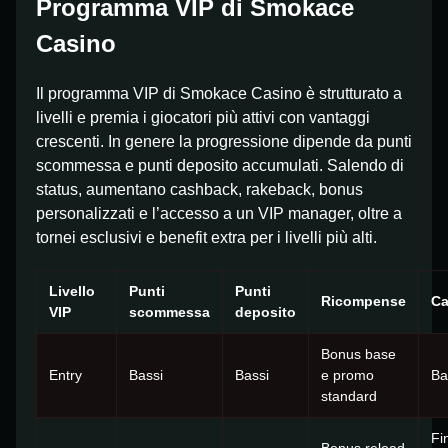
Programma VIP di Smokace
Casino
Il programma VIP di Smokace Casino è strutturato a
livelli e premia i giocatori più attivi con vantaggi
crescenti. In genere la progressione dipende da punti
scommessa e punti deposito accumulati. Salendo di
status, aumentano cashback, rakeback, bonus
personalizzati e l’accesso a un VIP manager, oltre a
tornei esclusivi e benefit extra per i livelli più alti.
Livello
Punti
Punti
Ricompense
Ca
VIP
scommessa
deposito
Bonus base
Entry
Bassi
Bassi
e promo
Ba
standard
Fi
Bonus reload