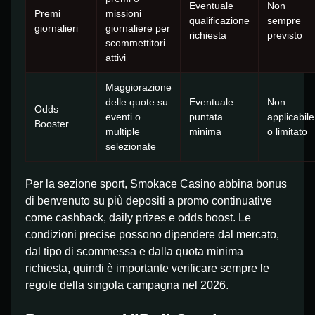
Eventuale
Non
Premi
missioni
qualificazione
sempre
giornalieri
giornaliere per
richiesta
previsto
scommettitori
attivi
Maggiorazione
delle quote su
Eventuale
Non
Odds
eventi o
puntata
applicabile
Booster
multiple
minima
o limitato
selezionate
Per la sezione sport, Smokace Casino abbina bonus
di benvenuto su più depositi a promo continuative
come cashback, daily prizes e odds boost. Le
condizioni precise possono dipendere dal mercato,
dal tipo di scommessa e dalla quota minima
richiesta, quindi è importante verificare sempre le
regole della singola campagna nel 2026.